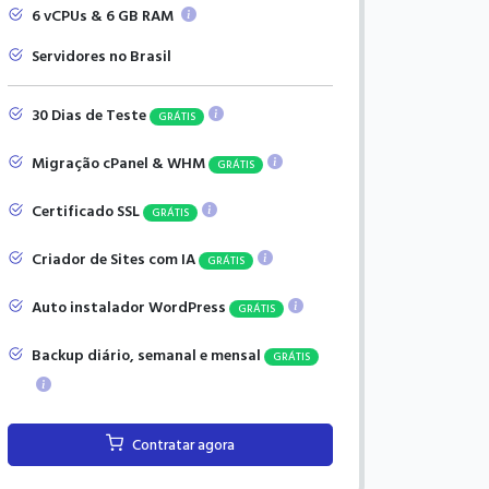
6 vCPUs & 6 GB RAM
Servidores no Brasil
30 Dias de Teste
GRÁTIS
Migração cPanel & WHM
GRÁTIS
Certificado SSL
GRÁTIS
Criador de Sites com IA
GRÁTIS
Auto instalador WordPress
GRÁTIS
Backup diário, semanal e mensal
GRÁTIS
Contratar agora