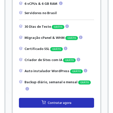
6 vCPUs & 6 GB RAM
Servidores no Brasil
30 Dias de Teste
GRÁTIS
Migração cPanel & WHM
GRÁTIS
Certificado SSL
GRÁTIS
Criador de Sites com IA
GRÁTIS
Auto instalador WordPress
GRÁTIS
Backup diário, semanal e mensal
GRÁTIS
Contratar agora