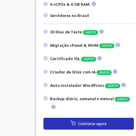
6 vCPUs & 6 GB RAM
Servidores no Brasil
30 Dias de Teste
GRÁTIS
Migração cPanel & WHM
GRÁTIS
Certificado SSL
GRÁTIS
Criador de Sites com IA
GRÁTIS
Auto instalador WordPress
GRÁTIS
Backup diário, semanal e mensal
GRÁTIS
Contratar agora