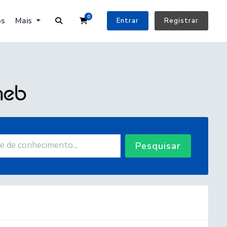
0
Carrinho de Compras
os
Mais
Entrar
Registrar
Pesquisar