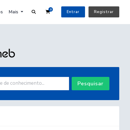
0
Carrinho de Compras
os
Mais
Entrar
Registrar
Pesquisar