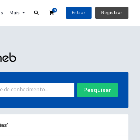
0
Carrinho de Compras
os
Mais
Entrar
Registrar
Pesquisar
as'