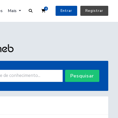
0
Carrinho de Compras
os
Mais
Entrar
Registrar
Pesquisar