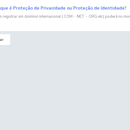
que é Proteção de Privacidade ou Proteção de Identidade?
 registrar um domínio internacional (.COM - .NET - .ORG etc) poderá no mo
ar