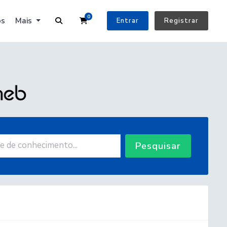
0
Carrinho de Compras
os
Mais
Entrar
Registrar
Pesquisar