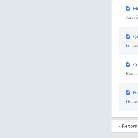
Mi
Atravé
Qu
Em tod
Co
Requis
Ho
Hosped
« Retorn