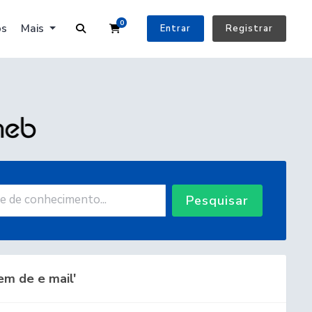
0
Carrinho de Compras
os
Mais
Entrar
Registrar
Pesquisar
m de e mail'