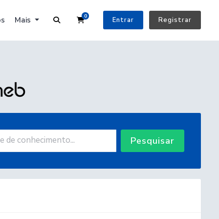
0
Carrinho de Compras
os
Mais
Entrar
Registrar
Pesquisar