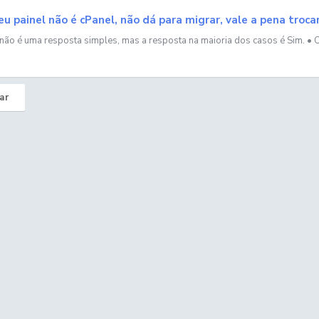
u painel não é cPanel, não dá para migrar, vale a pena tro
 não é uma resposta simples, mas a resposta na maioria dos casos é Sim. • C
ar