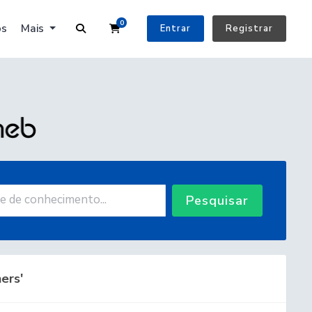
0
Carrinho de Compras
os
Mais
Entrar
Registrar
Pesquisar
ers'