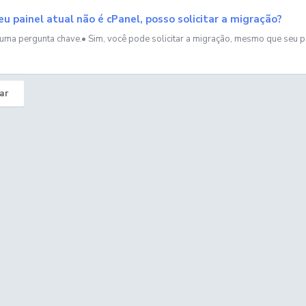
u painel atual não é cPanel, posso solicitar a migração?
 uma pergunta chave.• Sim, você pode solicitar a migração, mesmo que seu pai
ar