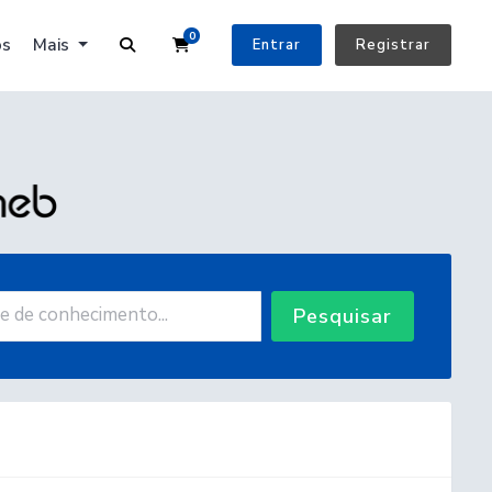
0
Carrinho de Compras
os
Mais
Entrar
Registrar
Pesquisar