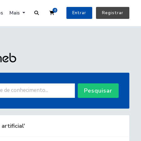
0
Carrinho de Compras
os
Mais
Entrar
Registrar
Pesquisar
rtificial'