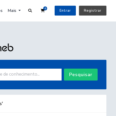
0
Carrinho de Compras
os
Mais
Entrar
Registrar
Pesquisar
s'